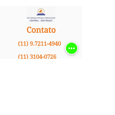
Contato
(11)
9.7211-4940
(11)
3104-0726
contato@cpcsp.com.br
Rua José Bonifácio, 24
CJ 53 - 5° Andar -
Centro de São Paulo